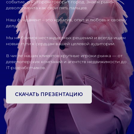
событие, о котором говорит город. Знаем рынок
деволопмента как свои пять пальцев.
Наш фундамент – это креатив, опыт и любовь к своему
делу.
Мы не боимся нестандартных решений и всегда ищем
новые пути к сердцам вашей целевой аудитории.
В числе наших клиентов крупные игроки рынка — от
девелоперских компаний и агентств недвижимости до
IT-разработчиков.
СКАЧАТЬ ПРЕЗЕНТАЦИЮ